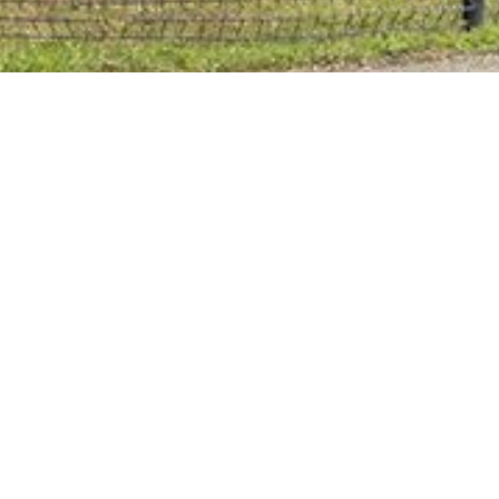
Bienvenue au Best Western Colmar
Expo
Situé en face du
Parc des Expositions et à 5 minutes en
voiture du centre ville de Colmar, le Best Western Colmar
Expo, notre hôtel trois étoiles de 63 chambres dont 3
chambres pour personnes à mobilité réduite, vous
réserve, dans un cadre moderne et local, un accueil