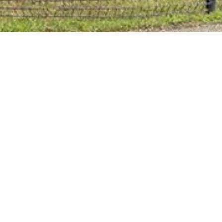
Bienvenue au Best Western Colmar
Expo
Situé en face du
Parc des Expositions et à 5 minutes en
voiture du centre ville de Colmar, le Best Western Colmar
Expo, notre hôtel trois étoiles de 63 chambres dont 3
chambres pour personnes à mobilité réduite, vous
réserve, dans un cadre moderne et local, un accueil