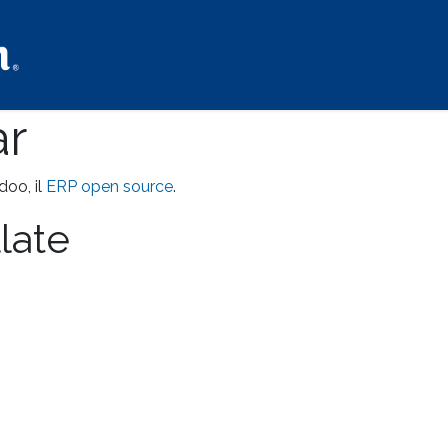
Benvenuto
Le nostre camere​
nostri servizi​
nostro M
ar
doo, il
ERP open source
.
llate