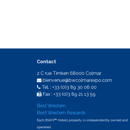
Contact
2 C rue Timken 68000 Colmar
bienvenue@bwcolmarexpo.com
Tél. : +33 (0)3 89 30 06 00
Fax : +33 (0)3 89 21 13 59
Best Western
Best Western Rewards
Each BWH℠ Hotels property is independently owned and
operated.