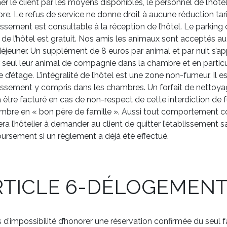
er le client par les moyens disponibles, le personnel de l’hôt
e. Le refus de service ne donne droit à aucune réduction tari
lissement est consultable à la réception de l’hôtel. Le parking cl
 de l’hôtel est gratuit. Nos amis les animaux sont acceptés au s
déjeuner. Un supplément de 8 euros par animal et par nuit s’app
r seul leur animal de compagnie dans la chambre et en particulie
e d’étage. L’intégralité de l’hôtel est une zone non-fumeur. Il 
lissement y compris dans les chambres. Un forfait de netto
 être facturé en cas de non-respect de cette interdiction de fu
mbre en « bon père de famille ». Aussi tout comportement co
a l’hôtelier à demander au client de quitter l’établissement
rsement si un règlement a déjà été effectué.
RTICLE 6-DÉLOGEMEN
 d’impossibilité d’honorer une réservation confirmée du seul 