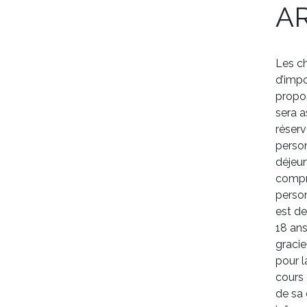
AR
Les ch
d’impo
propos
sera a
réserv
person
déjeun
compri
person
est de
18 ans
gracie
pour l
cours 
de sa 