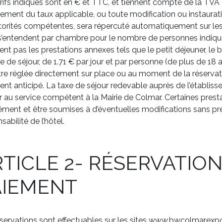
rifs indiqués sont en € et TTC, et tiennent compte de la TVA a
ment du taux applicable, ou toute modification ou instaurati
torités compétentes, sera répercuté automatiquement sur les p
 s’entendent par chambre pour le nombre de personnes indiqué
uent pas les prestations annexes tels que le petit déjeuner, le b
e de séjour, de 1.71 € par jour et par personne (de plus de 18 an
tre réglée directement sur place ou au moment de la réservati
nt anticipé. La taxe de séjour redevable auprès de l’établis
r au service compétent à la Mairie de Colmar. Certaines presta
ment et être soumises à d’éventuelles modifications sans pr
sabilité de l’hôtel.
TICLE 2- RÉSERVATIO
AIEMENT
servations sont effectuables sur les sites www.bwcolmarexp