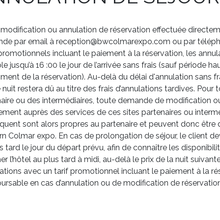
modification ou annulation de réservation effectuée directemen
de par email à reception@bwcolmarexpo.com ou par télépho
 promotionnels incluant le paiement à la réservation, les annul
le jusqu’à 16 :00 le jour de l’arrivée sans frais (sauf période 
ent de la réservation). Au-delà du délai d'annulation sans fr
e nuit restera dû au titre des frais d’annulations tardives. Pour
aire ou des intermédiaires, toute demande de modification ou 
ement auprès des services de ces sites partenaires ou intermé
iquent sont alors propres au partenaire et peuvent donc être di
n Colmar expo. En cas de prolongation de séjour, le client dev
s tard le jour du départ prévu, afin de connaître les disponibili
er l’hôtel au plus tard à midi, au-delà le prix de la nuit suivan
ations avec un tarif promotionnel incluant le paiement à la r
rsable en cas d’annulation ou de modification de réservation