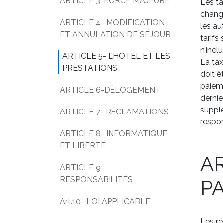
ARTICLE 3-FORCE MAJEURE
Les ta
change
ARTICLE 4- MODIFICATION
les au
ET ANNULATION DE SÉJOUR
tarifs
n’incl
ARTICLE 5- L’HOTEL ET LES
La tax
PRESTATIONS
doit ê
paieme
ARTICLE 6-DÉLOGEMENT
dernie
supplé
ARTICLE 7- RÉCLAMATIONS
respon
ARTICLE 8- INFORMATIQUE
ET LIBERTÉ
AR
ARTICLE 9-
RESPONSABILITÉS
P
Art.10- LOI APPLICABLE
Les ré