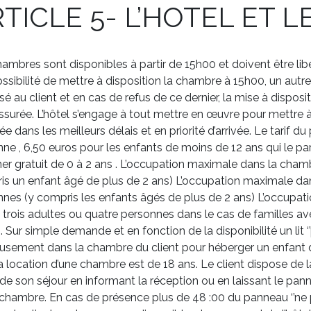
TICLE 5- L’HOTEL ET 
ambres sont disponibles à partir de 15h00 et doivent être lib
ssibilité de mettre à disposition la chambre à 15h00, un aut
é au client et en cas de refus de ce dernier, la mise à disposi
ssurée. L’hôtel s’engage à tout mettre en œuvre pour mettre 
ée dans les meilleurs délais et en priorité d’arrivée. Le tarif d
ne , 6,50 euros pour les enfants de moins de 12 ans qui le par
er gratuit de 0 à 2 ans . L’occupation maximale dans la cha
s un enfant âgé de plus de 2 ans) L’occupation maximale dans
nes (y compris les enfants âgés de plus de 2 ans) L’occupat
 trois adultes ou quatre personnes dans le cas de familles av
. Sur simple demande et en fonction de la disponibilité un lit ‘
usement dans la chambre du client pour héberger un enfant 
a location d’une chambre est de 18 ans. Le client dispose de la
de son séjour en informant la réception ou en laissant le panne
chambre. En cas de présence plus de 48 :00 du panneau ‘’ne p