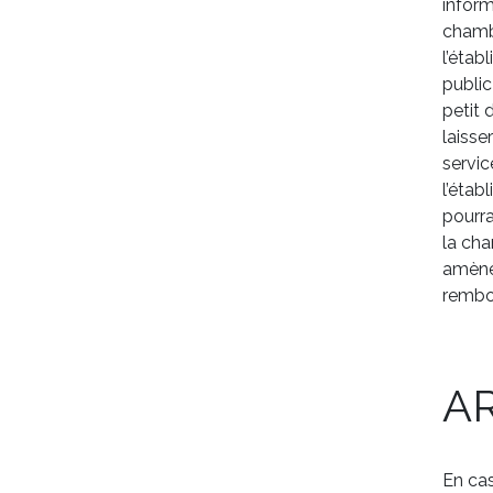
inform
chambr
l’étab
public
petit 
laisse
servic
l’étab
pourra
la cha
amèner
rembou
A
En cas