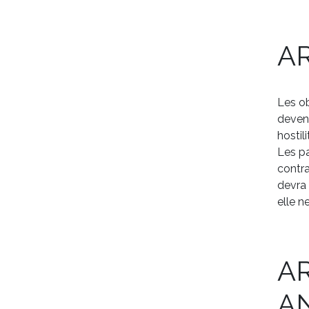
A
Les ob
devenu
hostil
Les pa
contra
devra 
elle n
AR
A