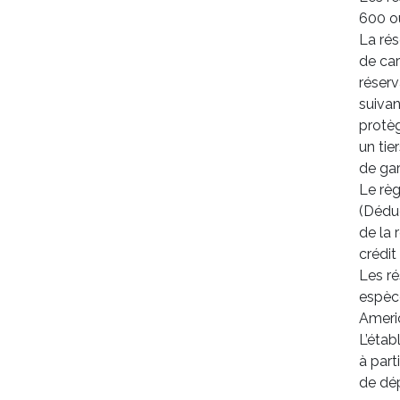
600 o
La rés
de car
réserv
suivan
protèg
un tie
de gar
Le règ
(Dédu
de la 
crédit
Les ré
espèce
Ameri
L’éta
à part
de dé