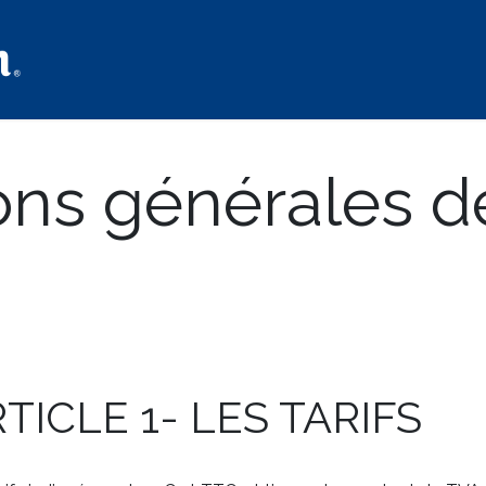
Home
Our Rooms​
Our services
Our Menu
Nearby
ons générales d
TICLE 1- LES TARIFS