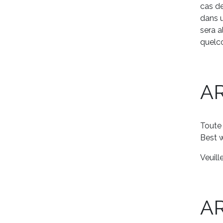
cas de
dans u
sera a
quelc
A
Toute 
Best w
Veuill
AR