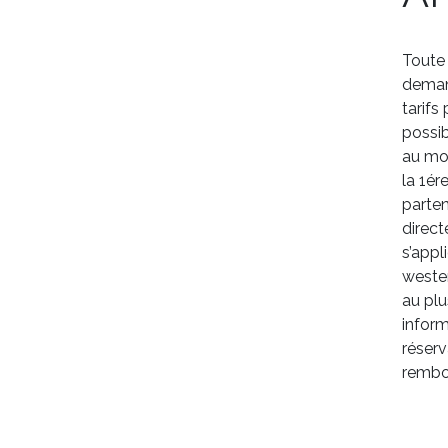
Toute 
deman
tarifs
possib
au mom
la 1ér
parten
direct
s’appl
wester
au plu
inform
réserv
rembou