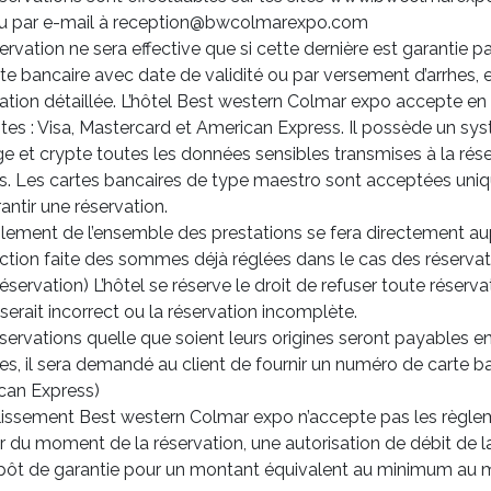
u par e-mail à reception@bwcolmarexpo.com
ervation ne sera effective que si cette dernière est garantie 
te bancaire avec date de validité ou par versement d’arrhes, 
ation détaillée. L’hôtel Best western Colmar expo accepte en
tes : Visa, Mastercard et American Express. Il possède un sy
e et crypte toutes les données sensibles transmises à la rése
rs. Les cartes bancaires de type maestro sont acceptées un
antir une réservation.
lement de l’ensemble des prestations se fera directement aup
ction faite des sommes déjà réglées dans le cas des réserv
réservation) L’hôtel se réserve le droit de refuser toute réser
 serait incorrect ou la réservation incomplète.
servations quelle que soient leurs origines seront payables
s, il sera demandé au client de fournir un numéro de carte ba
can Express)
blissement Best western Colmar expo n’accepte pas les règl
ir du moment de la réservation, une autorisation de débit de l
pôt de garantie pour un montant équivalent au minimum au m